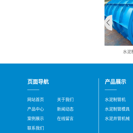
泥制管机
悬辊式水泥制管机
水泥
页面导航
产品展示
网站首页
关于我们
水泥制管机
产品中心
新闻动态
水泥制管模具
案例展示
在线留言
水泥井管机械
联系我们