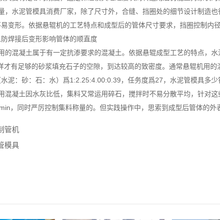
质量，水泥管模具消费厂家，除了尺寸外，合缝、挡圈处的细节设计制造也
易变形。依据悬辊机的工艺特点和成型后的管体尺寸要求，挡圈控制内径
以防焊接后变形影响管体的顺直度
管用的混凝土属于有一定抗渗要求的混凝土。依据悬辊成型工艺的特点，水
这样才有足够的砂浆填充石子的空隙，到达较高的致密度。通常悬辊机用的混
泥：砂：石：水）爲1:2.25:4.00:0.39，任务度爲27，水泥管模具多
管用混凝土因水灰比低，集料又常运用碎石，搅拌时不易分散平均，针对这
3min，同时严厉控制集料称量的。但实践操作中，思索到成型后管体的外
制管机
管模具