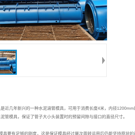
是近几年新兴的一种水泥涵管模具，可用于消费长度4米，内径1200m
水泥管模具，保证了管子大小头装置时的预留间隙与接口的直径尺寸。
管模具要有足够的刚度，这是保证模具经过屡次周转运用后仍能坚持原状的