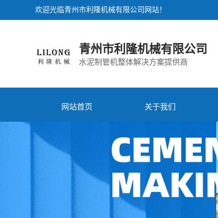
欢迎光临青州市利隆机械有限公司网站！
青州市利隆机械有限公司
水泥制管机整体解决方案提供商
网站首页
关于我们