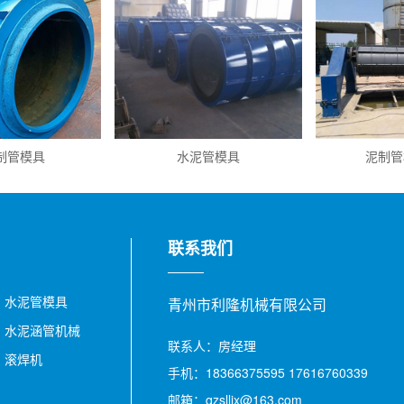
制管模具
水泥管模具
泥制管
联系我们
水泥管模具
青州市利隆机械有限公司
水泥涵管机械
联系人：房经理
滚焊机
手机：18366375595 17616760339
邮箱：qzslljx@163.com