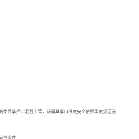
m的柔性承插口混凝土管，该模具承口深度完全依照国度规范设
前提条件