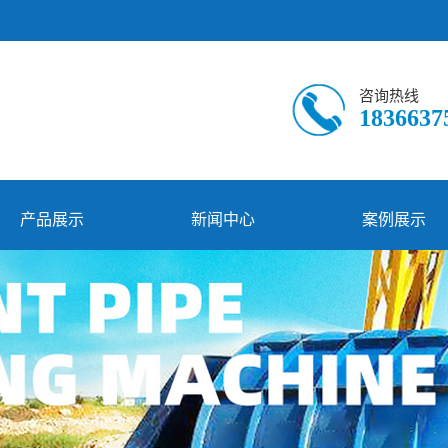
咨询热线
1836637
产品展示
新闻中心
案例展示