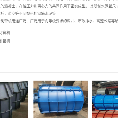
的混凝土，在轴压力和离心力的共同作用下密实成型。 其所制水泥管尺寸：内径Φ
承插，带空等不同规格的钢筋水泥管。
制管机用途广泛：广泛用于向等级要求的深井、市政排水、高速公路等给排
制管机
制管机