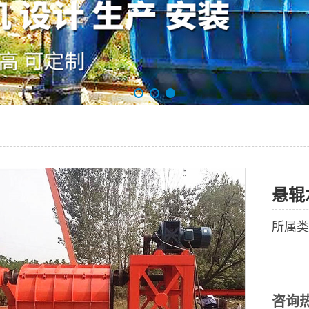
悬辊
所属类
咨询