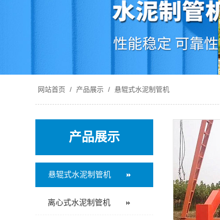
网站首页
/
产品展示
/
悬辊式水泥制管机
产品展示
悬辊式水泥制管机
离心式水泥制管机