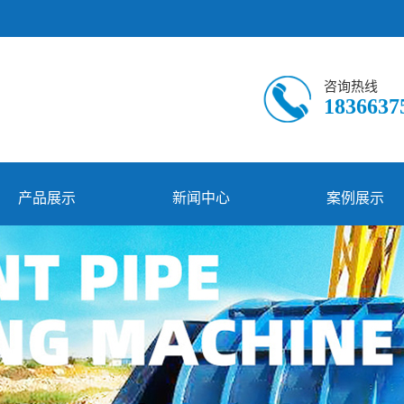
咨询热线
1836637
产品展示
新闻中心
案例展示