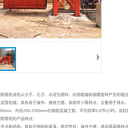
泥制管机该机以沙子、石子、水泥为原料，利用辊轴和钢模旋转产生的辊
水泥管机械，具有易于操作、维修方便、易损件少等特点，主要用于排水、
4000mm、内径200-2000mm的钢筋混凝工管。平均效率6-8节/小
泥制管机的产品特点：
两支点新结构，具有应用结构紧凑，稳定性好，操作方便，成品率高等特