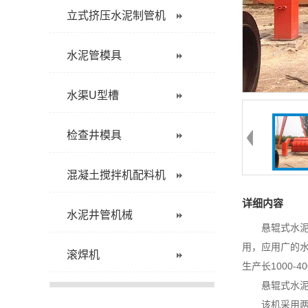
立式挤压水泥制管机
水泥管模具
水渠U型槽
检查井模具
混凝土搅拌机配料机
详细内容
水泥井管机械
悬辊式水
用，应用广的
滚焊机
生产长1000-
悬辊式水
该机采用