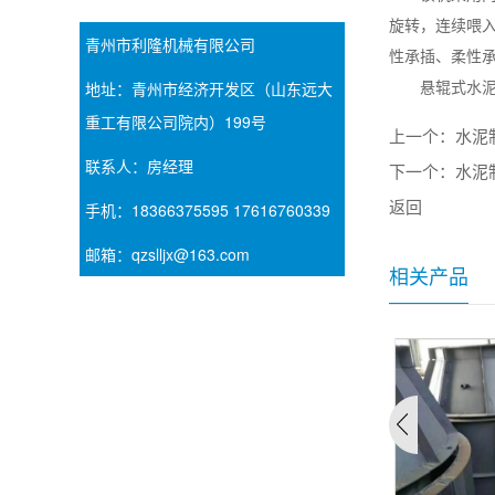
旋转，连续喂入
青州市利隆机械有限公司
性承插、柔性
地址：青州市经济开发区（山东远大
悬辊式水泥
重工有限公司院内）199号
上一个：
水泥
联系人：房经理
下一个：
水泥
手机：18366375595 17616760339
返回
邮箱：qzslljx@163.com
相关产品