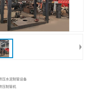
挤压水泥制管设备
挤压制管机