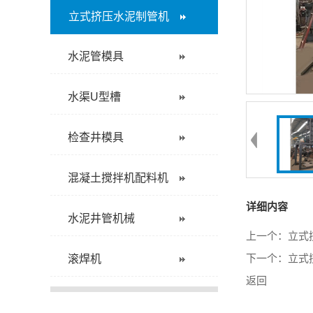
立式挤压水泥制管机
水泥管模具
水渠U型槽
检查井模具
混凝土搅拌机配料机
详细内容
水泥井管机械
上一个：
立式
滚焊机
下一个：
立式
返回