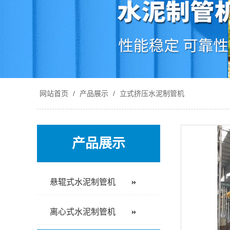
网站首页
/
产品展示
/
立式挤压水泥制管机
产品展示
悬辊式水泥制管机
离心式水泥制管机