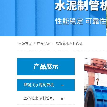
网站首页
/
产品展示
/
悬辊式水泥制管机
产品展示
悬辊式水泥制管机
离心式水泥制管机