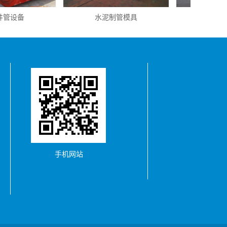
井管设备
水泥制管模具
U型槽设
手机网站