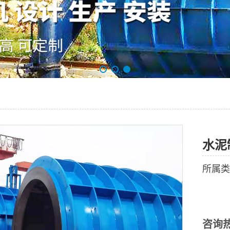
水泥
所属类
咨询