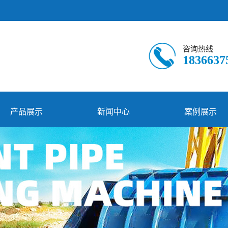
咨询热线
1836637
产品展示
新闻中心
案例展示