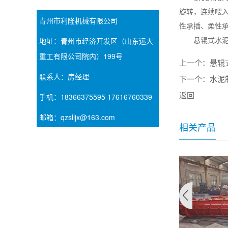
旋转，连续喂入
青州市利隆机械有限公司
性承插、柔性
地址：青州市经济开发区（山东远大
悬辊式水泥
重工有限公司院内）199号
上一个：
悬辊
联系人：房经理
下一个：
水泥
手机：18366375595 17616760339
返回
邮箱：qzslljx@163.com
相关产品