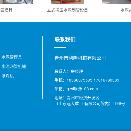
泥管模具
立式挤压水泥制管设备
水泥
联系我们
水泥管模具
青州市利隆机械有限公司
水泥涵管机械
联系人：房经理
滚焊机
手机：18366375595 17616760339
邮箱：qzslljx@163.com
地址：青州市经济开发区
（山东远大重 工有限公司院内） 199号